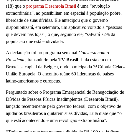
(18) que o
programa Desenrola Brasil
é uma “revolução
extraordinária”, ao possibilitar, em especial à população pobre,
liberdade de suas dívidas. Ele antecipou que o governo
disponibilizará, em setembro, um aplicativo voltado a “pessoas
que devem nas lojas”, o que, segundo ele, “salvará 72% da
população que está endividada.
A declaração foi no programa semanal
Conversa com o
Presidente
, transmitido pela
TV Brasil
. Lula está em em
Bruxelas, capital da Bélgica, onde participa da 3ª Cúpula Celac-
União Europeia. O encontro reúne 60 lideranças de países
latino-americanos e europeus.
Perguntado sobre o Programa Emergencial de Renegociação de
Dívidas de Pessoas Físicas Inadimplentes (Desenrola Brasil),
lançado recentemente pelo governo federal, com o objetivo de
ajudar os brasileiros a quitarem suas dívidas, Lula disse que “o
que está acontecendo é uma revolução extraordinária”.
“Todo mundo que tem pequena dívida de R$ 100 vai já ficar