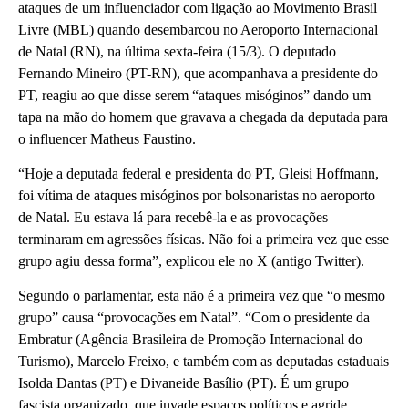
ataques de um influenciador com ligação ao Movimento Brasil
Livre (MBL) quando desembarcou no Aeroporto Internacional
de Natal (RN), na última sexta-feira (15/3). O deputado
Fernando Mineiro (PT-RN), que acompanhava a presidente do
PT, reagiu ao que disse serem “ataques misóginos” dando um
tapa na mão do homem que gravava a chegada da deputada para
o influencer Matheus Faustino.
“Hoje a deputada federal e presidenta do PT, Gleisi Hoffmann,
foi vítima de ataques misóginos por bolsonaristas no aeroporto
de Natal. Eu estava lá para recebê-la e as provocações
terminaram em agressões físicas. Não foi a primeira vez que esse
grupo agiu dessa forma”, explicou ele no X (antigo Twitter).
Segundo o parlamentar, esta não é a primeira vez que “o mesmo
grupo” causa “provocações em Natal”. “Com o presidente da
Embratur (Agência Brasileira de Promoção Internacional do
Turismo), Marcelo Freixo, e também com as deputadas estaduais
Isolda Dantas (PT) e Divaneide Basílio (PT). É um grupo
fascista organizado, que invade espaços políticos e agride